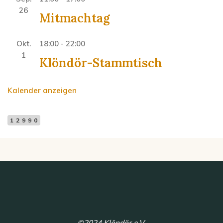
26
Mitmachtag
Okt.
18:00
-
22:00
1
Klöndör-Stammtisch
Kalender anzeigen
12990
©2024 Klöndör e.V.