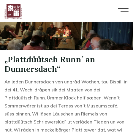
Zum
Inhalt
springen
„Plattdüütsch Runn´ an
Dunnersdach“
An jeden Dunnersdach von ungråd Wochen, tau Bispill in
dei 41. Woch, dråpen sik dei Maaten von dei
Plattdüütsch Runn. Ümmer Klock half sœben. Wenn´t
Sommerwärer ist up dei Terass von´t Museumscafé,
süss binnen. Wi läsen Läuschen un Riemels von
plattdüütsch Schriewerslüd´ ut verläden Tieden un von
hüt. Wi räden in meckelbörger Platt œwer dat, wat wi