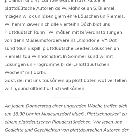
plattdüütsche Autoren as W. Mahnke un S. Bliemel
mœgen wi ok un läsen giern ehre Läuschen un Riemels.
Wi hemm œwer nich alle vierteihn Dåch blot uns
Plattdüütsch Runn´. Wi måken mit bi Veranstaltungen
von denn Museumsfördervereins „Klöndör e. V.“. Dat
sünd taun Bispill plattdüütsche Leeder, Läuschen un
Riemels tau Wihnachstiet. In Sommer sünd wi mit
Läsungen un Programme bi dei „Plattdüütschen
Wochen“ mit dorbi.
Gäst, dei mit uns tausåmen up platt bäten wat vertellen
will´n, sünd alltiet hartlich willkåmen.
An jedem Donnerstag einer ungeraden Woche treffen sich
um 18.30 Uhr im Museumsdorf Mueß „Plattschnacker“ zu
einem plattdeutschen Plauderstündchen. Wir lesen uns
Gedichte und Geschichten von plattdeutschen Autoren der