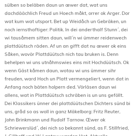
sülben so beläben daun un œwer dat, wat uns
dachdäächlich Freud un Hoech måkt, orrer ok Arger. Dor
wat kum wat utsport. Bet up Weidåch un Gebräken, un
noch iernsthaftiger: Politik. In dei anderthalf Stunn´, dei
wi tausåmem sitten daun, will´n wi ümmer reidenwech
plattdüütsch räden. Af un an gifft dat nu œwer ok eins
Såken, wovör Plattdüütsch nich tau bruken is. Denn
behelpen wi uns utnåhmswies eins mit Hochdüütsch. Ok
wenn Gäst kåmen daun, wotau wi uns ümmer sihr
freuden, ward Hoch un Platt vermengeliert, wenn dat in
Anfang noch bäten holpern ded. Vörläsen daun wi
allens, wat in Plattdüütsch schräben is un uns geföllt.
Dei Klassikers ünner dei plattdüütschen Dichters sünd bi
uns, gråd so as woll in ganz Mäkelborg: Fritz Reuter,
John Brinkmann und Rudolf Tarnow. Œwer ok
Schriewerslüd´, dei nich so bekannt sünd, as F. Stillfried,
J. Gillhoff und W. Lantow warden läst. Aktuelle