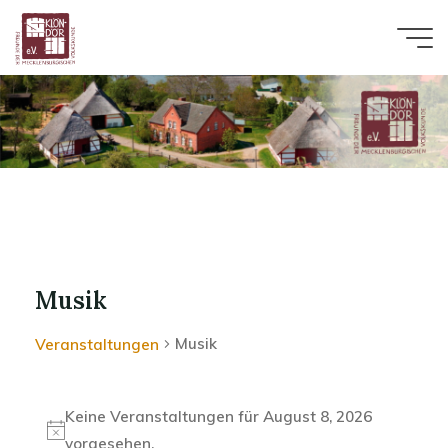
Zum
Inhalt
springen
Musik
Musik
Veranstaltungen
Keine Veranstaltungen für August 8, 2026
Veranstaltungen
H
vorgesehen.