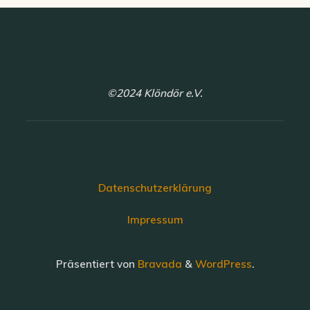
A
o
n
n
s
i
©2024 Klöndör e.V.
c
h
t
e
Datenschutzerklärung
n
Impressum
,
N
Präsentiert von
Bravada
&
WordPress
.
a