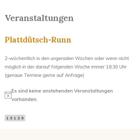
n
s
g
i
Veranstaltungen
c
e
h
n
Plattdütsch-Runn
t
S
e
n
2-wöchentlich in den ungeraden Wochen oder wenn nicht
u
-
möglich in der darauf folgenden Woche immer 18:30 Uhr
c
N
(genaue Termine gerne auf Anfrage)
h
a
Es sind keine anstehenden Veranstaltungen
v
e
Hinweis
vorhanden.
i
u
g
n
a
13129
t
d
i