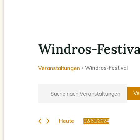
Windros-Festiva
Windros-Festival
Veranstaltungen
V
B
Ve
e
i
Veranstaltungen
t
r
für
t
Heute
12/31/2024
a
Dezember
D
e
a
S