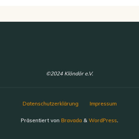
N
a
v
i
g
a
t
i
©2024 Klöndör e.V.
o
n
Datenschutzerklärung
Impressum
Präsentiert von
Bravada
&
WordPress
.